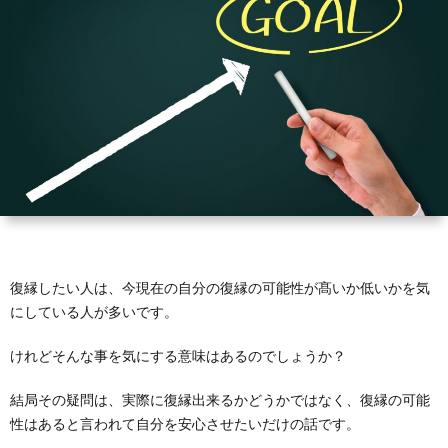
い
己
冷
縁
復
と
改
却
LINE
縁
復
悩
善
期
メ
可
縁
復
む
間
ー
能
婚
縁
復
方々
ル
性
活
結
縁
復
へ
婚
離
縁
復縁したい人は、今現在の自分の復縁の可能性が髙いか低いかを気
にしている人が多いです。
婚
工
けれどそんな事を気にする意味はあるのでしょうか？
作
結局その疑問は、実際に復縁出来るかどうかではなく、復縁の可能
性はあると言われて自分を安心させたいだけの話です。