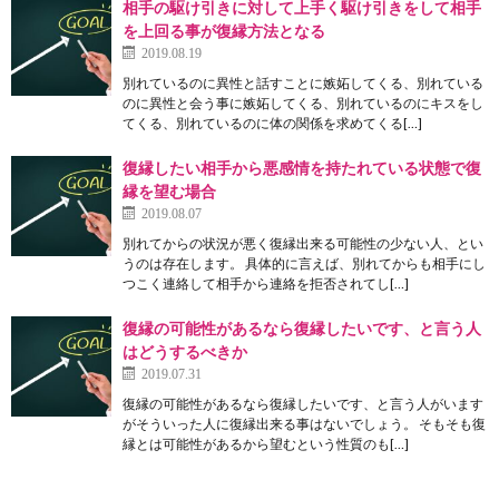
相手の駆け引きに対して上手く駆け引きをして相手
を上回る事が復縁方法となる
2019.08.19
別れているのに異性と話すことに嫉妬してくる、別れている
のに異性と会う事に嫉妬してくる、別れているのにキスをし
てくる、別れているのに体の関係を求めてくる[…]
復縁したい相手から悪感情を持たれている状態で復
縁を望む場合
2019.08.07
別れてからの状況が悪く復縁出来る可能性の少ない人、とい
うのは存在します。 具体的に言えば、別れてからも相手にし
つこく連絡して相手から連絡を拒否されてし[…]
復縁の可能性があるなら復縁したいです、と言う人
はどうするべきか
2019.07.31
復縁の可能性があるなら復縁したいです、と言う人がいます
がそういった人に復縁出来る事はないでしょう。 そもそも復
縁とは可能性があるから望むという性質のも[…]