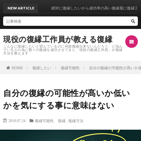
NEW ARTICLE
絶対に復縁したいから成功率の高い復縁屋に復縁工作を依
現役の復縁工作員が教える復縁
こんなに復縁したいと望んでいるのに何故復縁出来ないんだろう、と悩ん
でいる人の為に数々の復縁を成功させてきた「現役の復縁工作員」が復縁
方法を教えます
復縁したい
復縁可能性
自分の復縁の可能性が髙いか
HOME
復
自分の復縁の可能性が髙いか低い
縁
復
かを気にする事に意味はない
し
縁
復
2019.07.24
復縁可能性
復縁
,
復縁方法
た
自
縁
復