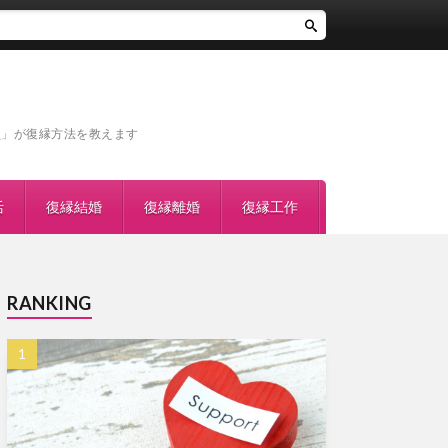
員」が復縁方法を教えます
活
復縁結婚
復縁離婚
復縁工作
RANKING