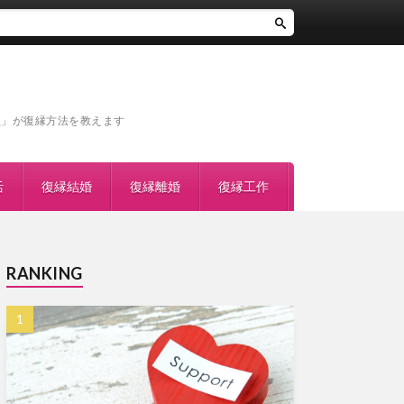
員」が復縁方法を教えます
活
復縁結婚
復縁離婚
復縁工作
RANKING