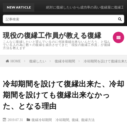
NEW ARTICLE
絶対に復縁したいから成功率の高い復縁屋に復縁工作を依
現役の復縁工作員が教える復縁
こんなに復縁したいと望んでいるのに何故復縁出来ないんだろう、と悩ん
でいる人の為に数々の復縁を成功させてきた「現役の復縁工作員」が復縁
方法を教えます
復縁したい
復縁冷却期間
冷却期間を設けて復縁出来
HOME
復
冷却期間を設けて復縁出来た、冷却
縁
復
期間を設けても復縁出来なかっ
し
縁
復
た、となる理由
た
自
縁
復
2019.07.31
復縁冷却期間
冷却期間
,
復縁
,
復縁方法