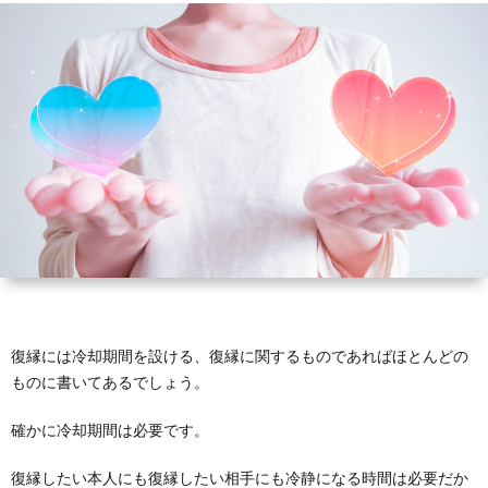
い
己
冷
縁
復
と
改
却
LINE
縁
復
悩
善
期
メ
可
縁
復
む
間
ー
能
婚
縁
復
方々
ル
性
活
結
縁
復
へ
婚
離
縁
復縁には冷却期間を設ける、復縁に関するものであればほとんどの
婚
工
ものに書いてあるでしょう。
確かに冷却期間は必要です。
作
復縁したい本人にも復縁したい相手にも冷静になる時間は必要だか