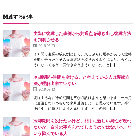
関連する記事
実際に復縁した事例から共通点を導き出し復縁方法
を判明させる
2019.07.23
よく聞く復縁の成功例として、久しぶりに用事があって連絡
を取り合ったらそのまま連絡を取り合うようになり、会うよ
うになってもう一度付き合うようになった、と[…]
冷却期間=時間を空ける、と考えている人は復縁方
法が理解出来ていない
2019.08.13
復縁する為に冷却期間を三か月設けようと思います、一ヵ月
は連絡しないつもりで来月連絡しようと思っています、半年
後に相手に連絡しようと思います、相手の誕生[…]
冷却期間を設けたいけど、相手に新しい異性が現れ
ないか、自分の事を忘れてしまうのではないか、と
いう悩んでいる人