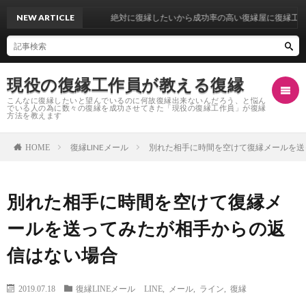
NEW ARTICLE
絶対に復縁したいから成功率の高い復縁屋に復縁工作を依
現役の復縁工作員が教える復縁
こんなに復縁したいと望んでいるのに何故復縁出来ないんだろう、と悩ん
でいる人の為に数々の復縁を成功させてきた「現役の復縁工作員」が復縁
方法を教えます
復縁LINEメール
別れた相手に時間を空けて復縁メールを送
HOME
復
別れた相手に時間を空けて復縁メ
縁
復
ールを送ってみたが相手からの返
し
縁
復
信はない場合
た
自
縁
復
2019.07.18
復縁LINEメール
LINE
,
メール
,
ライン
,
復縁