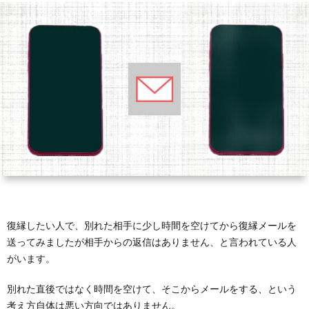
い
己
冷
縁
復
と
改
却
LINE
縁
復
悩
善
期
メ
可
縁
復
む
間
ー
能
婚
縁
復
方々
ル
性
活
結
縁
復
へ
婚
離
縁
復縁したい人で、別れた相手に少し時間を空けてから復縁メールを
婚
工
送ってみましたが相手からの返信はありません、と言われている人
がいます。
作
別れた直後ではなく時間を空けて、そこからメールをする、という
考え方自体は悪い方向ではありません。