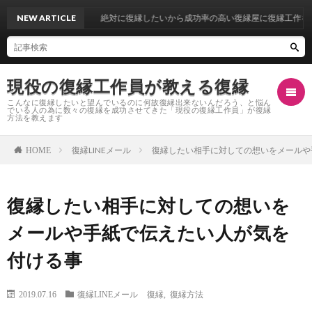
NEW ARTICLE
絶対に復縁したいから成功率の高い復縁屋に復縁工作を依頼を
現役の復縁工作員が教える復縁
こんなに復縁したいと望んでいるのに何故復縁出来ないんだろう、と悩ん
でいる人の為に数々の復縁を成功させてきた「現役の復縁工作員」が復縁
方法を教えます
復縁LINEメール
復縁したい相手に対しての想いをメールや
HOME
復
復縁したい相手に対しての想いを
縁
復
メールや手紙で伝えたい人が気を
し
縁
復
付ける事
た
自
縁
復
2019.07.16
復縁LINEメール
復縁
,
復縁方法