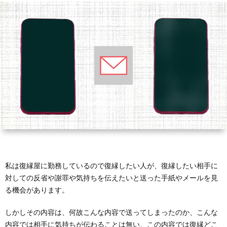
い
己
冷
縁
復
と
改
却
LINE
縁
復
悩
善
期
メ
可
縁
復
む
間
ー
能
婚
縁
復
方々
ル
性
活
結
縁
復
へ
婚
離
縁
私は復縁屋に勤務しているので復縁したい人が、復縁したい相手に
婚
工
対しての反省や謝罪や気持ちを伝えたいと送った手紙やメールを見
る機会があります。
作
しかしその内容は、何故こんな内容で送ってしまったのか、こんな
内容では相手に気持ちが伝わることは無い、この内容では復縁どこ