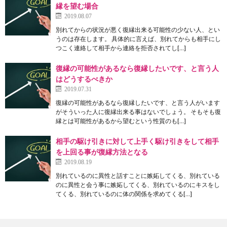
縁を望む場合
2019.08.07
別れてからの状況が悪く復縁出来る可能性の少ない人、とい
うのは存在します。 具体的に言えば、別れてからも相手にし
つこく連絡して相手から連絡を拒否されてし[…]
復縁の可能性があるなら復縁したいです、と言う人
はどうするべきか
2019.07.31
復縁の可能性があるなら復縁したいです、と言う人がいます
がそういった人に復縁出来る事はないでしょう。 そもそも復
縁とは可能性があるから望むという性質のも[…]
相手の駆け引きに対して上手く駆け引きをして相手
を上回る事が復縁方法となる
2019.08.19
別れているのに異性と話すことに嫉妬してくる、別れている
のに異性と会う事に嫉妬してくる、別れているのにキスをし
てくる、別れているのに体の関係を求めてくる[…]