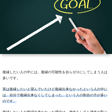
い
己
冷
縁
復
と
改
却
LINE
縁
復
悩
善
期
メ
可
縁
復
む
間
ー
能
婚
縁
復
方々
ル
性
活
結
縁
復
へ
婚
離
縁
復縁したい人の中には、復縁の可能性を自らゼロにしてしまう人は
多いです。
婚
工
実は復縁したいと望んでいたけど復縁出来なかったという人の中に
は、自分で復縁出来なくしてしまった、という人の割合の方が多い
作
のです。
復縁したい人が復縁出来なかった理由は、連絡をしても連絡が取り