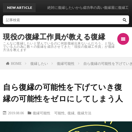
NEW ARTICLE
絶対に復縁したいから成功率の高い復縁屋に復縁工作を依
現役の復縁工作員が教える復縁
こんなに復縁したいと望んでいるのに何故復縁出来ないんだろう、と悩ん
でいる人の為に数々の復縁を成功させてきた「現役の復縁工作員」が復縁
方法を教えます
復縁したい
復縁可能性
自ら復縁の可能性を下げてい
HOME
復
自ら復縁の可能性を下げていき復
縁
復
縁の可能性をゼロにしてしまう人
し
縁
復
2019.08.06
復縁可能性
可能性
,
復縁
,
復縁方法
た
自
縁
復