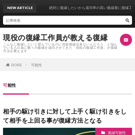
NEW ARTICLE
絶対に復縁したいから成功率の高い復縁屋に復縁工作を依
現役の復縁工作員が教える復縁
こんなに復縁したいと望んでいるのに何故復縁出来ないんだろう、と悩ん
でいる人の為に数々の復縁を成功させてきた「現役の復縁工作員」が復縁
方法を教えます
可能性
HOME
復
可能性
縁
復
し
縁
復
相手の駆け引きに対して上手く駆け引きをし
て相手を上回る事が復縁方法となる
た
自
縁
復
復縁可能性