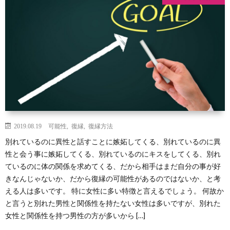
い
己
冷
縁
復
と
改
却
LINE
縁
復
悩
善
期
メ
可
縁
復
む
間
ー
能
婚
縁
復
方々
ル
性
活
結
縁
復
2019.08.19
可能性
,
復縁
,
復縁方法
別れているのに異性と話すことに嫉妬してくる、別れているのに異
へ
婚
離
縁
性と会う事に嫉妬してくる、別れているのにキスをしてくる、別れ
ているのに体の関係を求めてくる、だから相手はまだ自分の事が好
婚
工
きなんじゃないか、だから復縁の可能性があるのではないか、と考
える人は多いです。 特に女性に多い特徴と言えるでしょう。 何故か
作
と言うと別れた男性と関係性を持たない女性は多いですが、別れた
女性と関係性を持つ男性の方が多いから […]