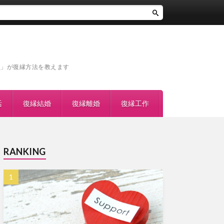
員」が復縁方法を教えます
活
復縁結婚
復縁離婚
復縁工作
RANKING